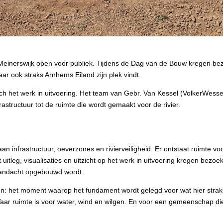
einerswijk open voor publiek. Tijdens de Dag van de Bouw kregen bez
r ook straks Arnhems Eiland zijn plek vindt.
 het werk in uitvoering. Het team van Gebr. Van Kessel (VolkerWessels
astructuur tot de ruimte die wordt gemaakt voor de rivier.
an infrastructuur, oeverzones en rivierveiligheid. Er ontstaat ruimte v
itleg, visualisaties en uitzicht op het werk in uitvoering kregen bezoe
aandacht opgebouwd wordt.
en: het moment waarop het fundament wordt gelegd voor wat hier strak
 ruimte is voor water, wind en wilgen. En voor een gemeenschap die k