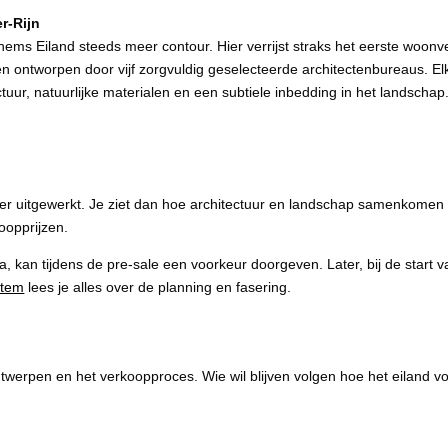
er-Rijn
ems Eiland steeds meer contour. Hier verrijst straks het eerste woonvel
n ontworpen door vijf zorgvuldig geselecteerde architectenbureaus. El
tuur, natuurlijke materialen en een subtiele inbedding in het landscha
rder uitgewerkt. Je ziet dan hoe architectuur en landschap samenkomen
oopprijzen.
la, kan tijdens de pre-sale een voorkeur doorgeven. Later, bij de start 
item
lees je alles over de planning en fasering.
pen en het verkoopproces. Wie wil blijven volgen hoe het eiland vor