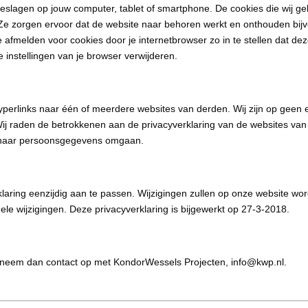
eslagen op jouw computer, tablet of smartphone. De cookies die wij geb
e zorgen ervoor dat de website naar behoren werkt en onthouden bijv
e afmelden voor cookies door je internetbrowser zo in te stellen dat d
e instellingen van je browser verwijderen.
yperlinks naar één of meerdere websites van derden. Wij zijn op geen 
j raden de betrokkenen aan de privacyverklaring van de websites va
 haar persoonsgegevens omgaan.
laring eenzijdig aan te passen. Wijzigingen zullen op onze website w
le wijzigingen. Deze privacyverklaring is bijgewerkt op 27-3-2018.
g neem dan contact op met KondorWessels Projecten, info@kwp.nl.