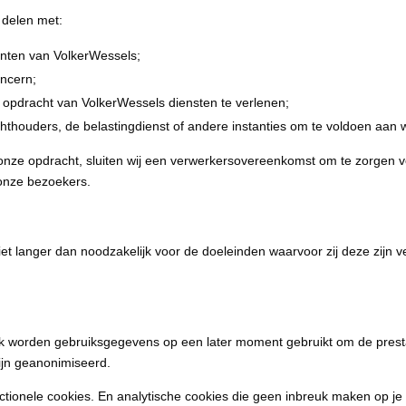
delen met:
nten van VolkerWessels;
ncern;
 opdracht van VolkerWessels diensten te verlenen;
thouders, de belastingdienst of andere instanties om te voldoen aan we
nze opdracht, sluiten wij een verwerkersovereenkomst om te zorgen v
onze bezoekers.
anger dan noodzakelijk voor de doeleinden waarvoor zij deze zijn verkre
k worden gebruiksgegevens op een later moment gebruikt om de presta
ijn geanonimiseerd.
tionele cookies. En analytische cookies die geen inbreuk maken op je p