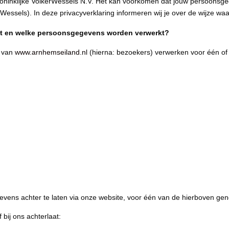
oninklijke VolkerWessels N.V. Het kan voorkomen dat jouw persoonsg
Wessels). In deze privacyverklaring informeren wij je over de wijze w
kt en welke persoonsgegevens worden verwerkt?
s van
www.arnhemseiland.nl
(hierna: bezoekers) verwerken voor één o
evens achter te laten via onze website, voor één van de hierboven g
bij ons achterlaat: