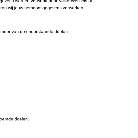
egevens worden verwerkt door VolkerWessels of
aarop wij jouw persoonsgegevens verwerken.
f meer van de onderstaande doelen:
enoemde doelen.